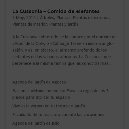
___________________________
La Cussonia – Comida de elefantes
9 May, 2014
|
Árboles
,
Plantas
,
Plantas de exterior
,
VEURE EN CATALÀ
Plantas de interior
,
Plantas y jardín
A la Cussonia sobretodo se la conoce por el nombre de
«Árbol de la Col», o «Cabbage Tree» en idioma anglo-
sajón, y es, en efecto, el alimento preferido de los
elefantes en las sabanas africanas. La Cussonia, que
pertenece a la misma familia que las conocidísimas...
Agenda del jardín de Agosto
Balcones «Mini» con mucho Flow: La regla de los 3
planos para triplicar tu espacio
Vive este verano en tu terraza o jardín
El cuidado de tu mascota durante las vacaciones
Agenda del jardín de Julio