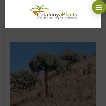
SÍGUENOS EN:
INICIO
PLANTAS
COMPLEMENTOS JARDÍN
MASCOTAS
DECORACIÓN
HORARIO GARDEN
CONTACTAR
BLOG