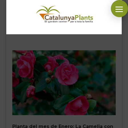
SÍGUENOS EN:
INICIO
PLANTAS
COMPLEMENTOS JARDÍN
MASCOTAS
DECORACIÓN
HORARIO GARDEN
CONTACTAR
BLOG
Planta del mes de Enero: La Camelia con