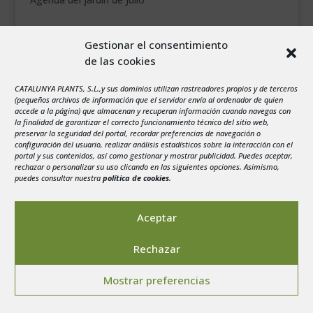
agosto 2026
Gestionar el consentimiento
L
M
X
J
V
S
D
de las cookies
1
2
3
4
5
6
7
8
9
CATALUNYA PLANTS, S.L.,y sus dominios utilizan rastreadores propios y de terceros
(pequeños archivos de información que el servidor envía al ordenador de quien
10
11
12
13
14
15
16
accede a la página) que almacenan y recuperan información cuando navegas con
la finalidad de garantizar el correcto funcionamiento técnico del sitio web,
17
18
19
20
21
22
23
preservar la seguridad del portal, recordar preferencias de navegación o
configuración del usuario, realizar análisis estadísticos sobre la interacción con el
24
25
26
27
28
29
30
portal y sus contenidos, así como gestionar y mostrar publicidad. Puedes aceptar,
rechazar o personalizar su uso clicando en las siguientes opciones. Asimismo,
31
puedes consultar nuestra
política de cookies
.
« Jul
Aceptar
Rechazar
Aviso legal
-
Política de privacidad
-
Politica de
Mostrar preferencias
Cookies