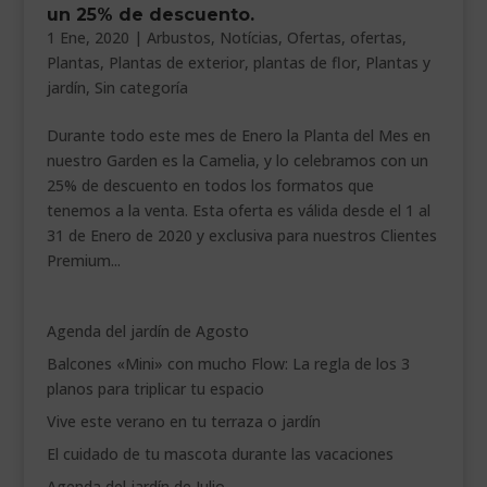
un 25% de descuento.
___________________________
1 Ene, 2020
|
Arbustos
,
Notícias
,
Ofertas
,
ofertas
,
Plantas
,
Plantas de exterior
,
plantas de flor
,
Plantas y
VEURE EN CATALÀ
jardín
,
Sin categoría
Durante todo este mes de Enero la Planta del Mes en
nuestro Garden es la Camelia, y lo celebramos con un
25% de descuento en todos los formatos que
tenemos a la venta. Esta oferta es válida desde el 1 al
31 de Enero de 2020 y exclusiva para nuestros Clientes
Premium...
Agenda del jardín de Agosto
Balcones «Mini» con mucho Flow: La regla de los 3
planos para triplicar tu espacio
Vive este verano en tu terraza o jardín
El cuidado de tu mascota durante las vacaciones
Agenda del jardín de Julio