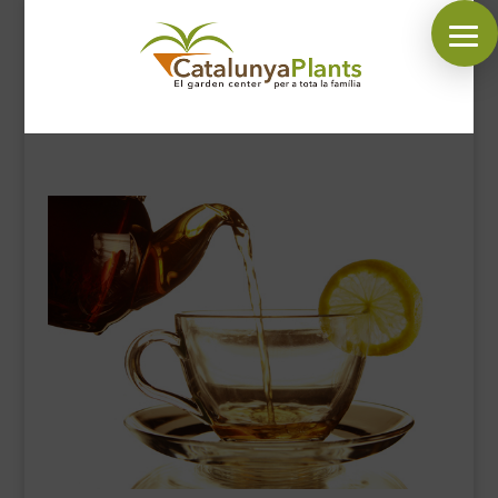
SÍGUENOS EN:
INICIO
PLANTAS
COMPLEMENTOS JARDÍN
MASCOTAS
DECORACIÓN
HORARIO GARDEN
CONTACTAR
BLOG