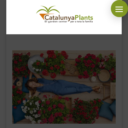
SÍGUENOS EN:
INICIO
PLANTAS
COMPLEMENTOS JARDÍN
MASCOTAS
DECORACIÓN
HORARIO GARDEN
CONTACTAR
BLOG