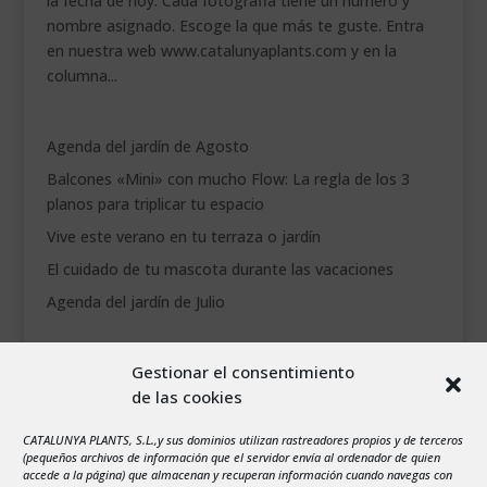
la fecha de hoy. Cada fotografia tiene un número y
nombre asignado. Escoge la que más te guste. Entra
en nuestra web www.catalunyaplants.com y en la
columna...
Agenda del jardín de Agosto
Balcones «Mini» con mucho Flow: La regla de los 3
planos para triplicar tu espacio
Vive este verano en tu terraza o jardín
El cuidado de tu mascota durante las vacaciones
Agenda del jardín de Julio
agosto 2026
Gestionar el consentimiento
L
M
X
J
V
S
D
de las cookies
1
2
3
4
5
6
7
8
9
CATALUNYA PLANTS, S.L.,y sus dominios utilizan rastreadores propios y de terceros
(pequeños archivos de información que el servidor envía al ordenador de quien
10
11
12
13
14
15
16
accede a la página) que almacenan y recuperan información cuando navegas con