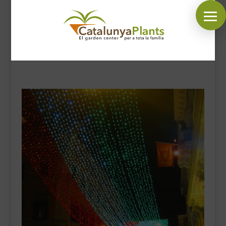
SÍGUENOS EN:
INICIO
PLANTAS
COMPLEMENTOS JARDÍN
MASCOTAS
DECORACIÓN
HORARIO GARDEN
CONTACTAR
BLOG