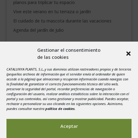
planos para triplicar tu espacio
Vive este verano en tu terraza o jardín
El cuidado de tu mascota durante las vacaciones
Agenda del jardín de Julio
agosto 2026
Gestionar el consentimiento
L
M
X
J
V
S
D
de las cookies
1
2
3
4
5
6
7
8
9
CATALUNYA PLANTS, S.L.,y sus dominios utilizan rastreadores propios y de terceros
(pequeños archivos de información que el servidor envía al ordenador de quien
10
11
12
13
14
15
16
accede a la página) que almacenan y recuperan información cuando navegas con
la finalidad de garantizar el correcto funcionamiento técnico del sitio web,
17
18
19
20
21
22
23
preservar la seguridad del portal, recordar preferencias de navegación o
configuración del usuario, realizar análisis estadísticos sobre la interacción con el
24
25
26
27
28
29
30
portal y sus contenidos, así como gestionar y mostrar publicidad. Puedes aceptar,
rechazar o personalizar su uso clicando en las siguientes opciones. Asimismo,
31
puedes consultar nuestra
política de cookies
.
« Jul
Aceptar