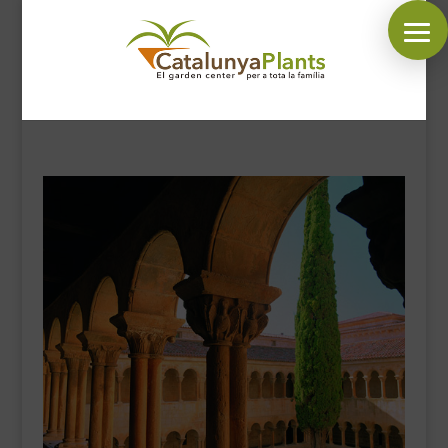
SÍGUENOS EN:
INICIO
PLANTAS
COMPLEMENTOS JARDÍN
MASCOTAS
DECORACIÓN
HORARIO GARDEN
CONTACTAR
BLOG