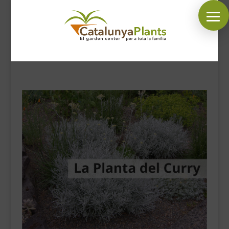
SÍGUENOS EN:
INICIO
PLANTAS
COMPLEMENTOS JARDÍN
MASCOTAS
DECORACIÓN
HORARIO GARDEN
CONTACTAR
BLOG