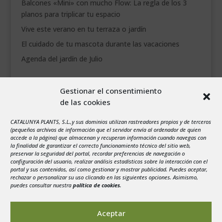
Balcones «Mini» con mucho Flow: La regla de los 3
planos para triplicar tu espacio
Vive este verano en tu terraza o jardín
El cuidado de tu mascota durante las vacaciones
Agenda del jardín de Julio
agosto 2026
Gestionar el consentimiento
L
M
X
J
V
S
D
de las cookies
1
2
CATALUNYA PLANTS, S.L.,y sus dominios utilizan rastreadores propios y de terceros
3
4
5
6
7
8
9
(pequeños archivos de información que el servidor envía al ordenador de quien
10
11
12
13
14
15
16
accede a la página) que almacenan y recuperan información cuando navegas con
la finalidad de garantizar el correcto funcionamiento técnico del sitio web,
17
18
19
20
21
22
23
preservar la seguridad del portal, recordar preferencias de navegación o
configuración del usuario, realizar análisis estadísticos sobre la interacción con el
24
25
26
27
28
29
30
portal y sus contenidos, así como gestionar y mostrar publicidad. Puedes aceptar,
rechazar o personalizar su uso clicando en las siguientes opciones. Asimismo,
31
puedes consultar nuestra
política de cookies
.
« Jul
Aceptar