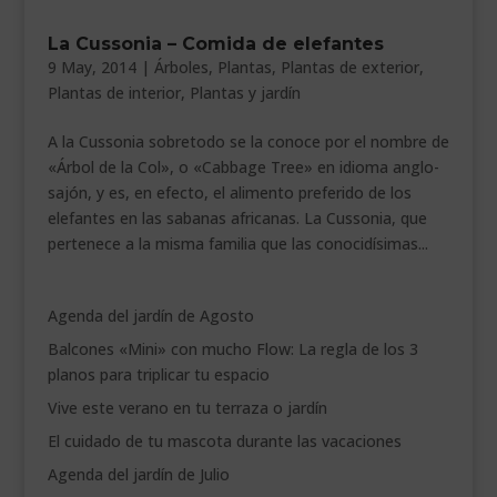
___________________________
La Cussonia – Comida de elefantes
9 May, 2014
|
Árboles
,
Plantas
,
Plantas de exterior
,
VEURE EN CATALÀ
Plantas de interior
,
Plantas y jardín
A la Cussonia sobretodo se la conoce por el nombre de
«Árbol de la Col», o «Cabbage Tree» en idioma anglo-
sajón, y es, en efecto, el alimento preferido de los
elefantes en las sabanas africanas. La Cussonia, que
pertenece a la misma familia que las conocidísimas...
Agenda del jardín de Agosto
Balcones «Mini» con mucho Flow: La regla de los 3
planos para triplicar tu espacio
Vive este verano en tu terraza o jardín
El cuidado de tu mascota durante las vacaciones
Agenda del jardín de Julio