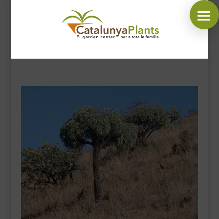
SÍGUENOS EN:
INICIO
PLANTAS
COMPLEMENTOS JARDÍN
MASCOTAS
DECORACIÓN
HORARIO GARDEN
CONTACTAR
BLOG