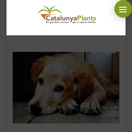
SÍGUENOS EN:
INICIO
PLANTAS
COMPLEMENTOS JARDÍN
MASCOTAS
DECORACIÓN
HORARIO GARDEN
CONTACTAR
BLOG