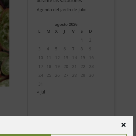
durante las vacaciones
Agenda del jardín de Julio
agosto 2026
L
M
X
J
V
S
D
1
2
3
4
5
6
7
8
9
10
11
12
13
14
15
16
17
18
19
20
21
22
23
24
25
26
27
28
29
30
31
« Jul
lanta