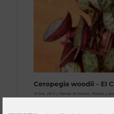
Ceropegia woodii – El 
10 Ene, 2014
|
Plantas de interior
,
Plantas y jard
A la Ceropegia woodii, debido a la curiosa forma
Corazones. Así mismo, y dependiendo, como pas