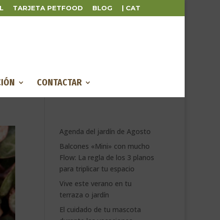
L
TARJETA PETFOOD
BLOG
| CAT
IÓN
CONTACTAR
Agenda del jardín de Agosto
Balcones «Mini» con mucho
Flow: La regla de los 3 planos
para triplicar tu espacio
Vive este verano en tu
terraza o jardín
El cuidado de tu mascota