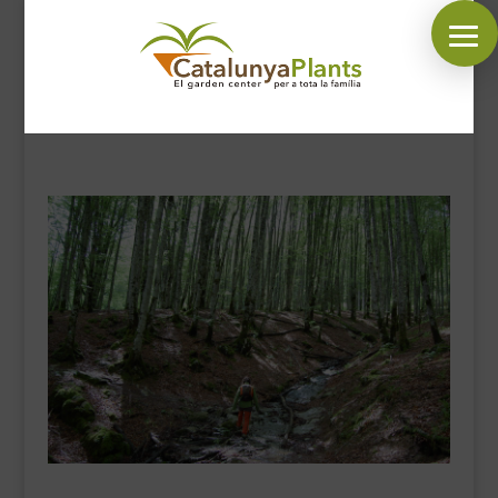
SÍGUENOS EN:
INICIO
PLANTAS
COMPLEMENTOS JARDÍN
MASCOTAS
DECORACIÓN
HORARIO GARDEN
CONTACTAR
BLOG