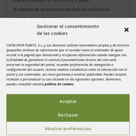
Vive este verano en tu terraza o jardín
El cuidado de tu mascota durante las vacaciones
Agenda del jardín de Julio
Gestionar el consentimiento
de las cookies
agosto 2026
L
M
X
J
V
S
D
CATALUNYA PLANTS, S.L.,y sus dominios utilizan rastreadores propios y de terceros
1
2
(pequeños archivos de información que el servidor envía al ordenador de quien
accede a la página) que almacenan y recuperan información cuando navegas con
3
4
5
6
7
8
9
la finalidad de garantizar el correcto funcionamiento técnico del sitio web,
preservar la seguridad del portal, recordar preferencias de navegación o
10
11
12
13
14
15
16
configuración del usuario, realizar análisis estadísticos sobre la interacción con el
portal y sus contenidos, así como gestionar y mostrar publicidad. Puedes aceptar,
17
18
19
20
21
22
23
rechazar o personalizar su uso clicando en las siguientes opciones. Asimismo,
24
25
26
27
28
29
30
puedes consultar nuestra
política de cookies
.
31
« Jul
Aceptar
Rechazar
Mostrar preferencias