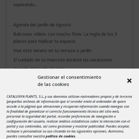
esperando...
Agenda del jardín de Agosto
Balcones «Mini» con mucho Flow: La regla de los 3
planos para triplicar tu espacio
Vive este verano en tu terraza o jardín
El cuidado de tu mascota durante las vacaciones
Agenda del jardín de Julio
Gestionar el consentimiento
de las cookies
agosto 2026
L
M
X
J
V
S
D
CATALUNYA PLANTS, S.L.,y sus dominios utilizan rastreadores propios y de terceros
1
2
(pequeños archivos de información que el servidor envía al ordenador de quien
accede a la página) que almacenan y recuperan información cuando navegas con
3
4
5
6
7
8
9
la finalidad de garantizar el correcto funcionamiento técnico del sitio web,
preservar la seguridad del portal, recordar preferencias de navegación o
10
11
12
13
14
15
16
configuración del usuario, realizar análisis estadísticos sobre la interacción con el
portal y sus contenidos, así como gestionar y mostrar publicidad. Puedes aceptar,
17
18
19
20
21
22
23
rechazar o personalizar su uso clicando en las siguientes opciones. Asimismo,
24
25
26
27
28
29
30
puedes consultar nuestra
política de cookies
.