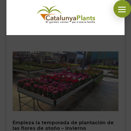
SÍGUENOS EN:
INICIO
PLANTAS
COMPLEMENTOS JARDÍN
MASCOTAS
DECORACIÓN
HORARIO GARDEN
CONTACTAR
Empieza la temporada de plantación de
BLOG
las flores de otoño – invierno