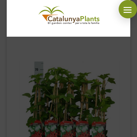
SÍGUENOS EN:
INICIO
PLANTAS
COMPLEMENTOS JARDÍN
MASCOTAS
DECORACIÓN
HORARIO GARDEN
CONTACTAR
BLOG