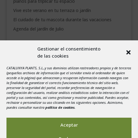
planos para triplicar tu espacio
Vive este verano en tu terraza o jardín
El cuidado de tu mascota durante las vacaciones
Agenda del jardín de Julio
agosto 2026
Gestionar el consentimiento
L
M
X
J
V
S
D
de las cookies
1
2
3
4
5
6
7
8
9
CATALUNYA PLANTS, S.L.,y sus dominios utilizan rastreadores propios y de terceros
(pequeños archivos de información que el servidor envía al ordenador de quien
10
11
12
13
14
15
16
accede a la página) que almacenan y recuperan información cuando navegas con
la finalidad de garantizar el correcto funcionamiento técnico del sitio web,
17
18
19
20
21
22
23
preservar la seguridad del portal, recordar preferencias de navegación o
configuración del usuario, realizar análisis estadísticos sobre la interacción con el
24
25
26
27
28
29
30
portal y sus contenidos, así como gestionar y mostrar publicidad. Puedes aceptar,
rechazar o personalizar su uso clicando en las siguientes opciones. Asimismo,
31
puedes consultar nuestra
política de cookies
.
« Jul
Aceptar