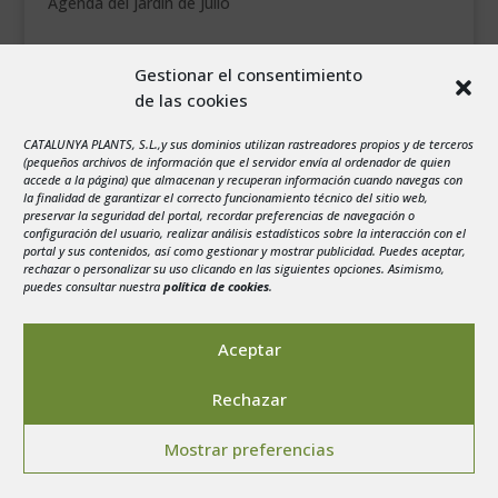
Agenda del jardín de Julio
agosto 2026
Gestionar el consentimiento
L
M
X
J
V
S
D
de las cookies
1
2
3
4
5
6
7
8
9
CATALUNYA PLANTS, S.L.,y sus dominios utilizan rastreadores propios y de terceros
(pequeños archivos de información que el servidor envía al ordenador de quien
10
11
12
13
14
15
16
accede a la página) que almacenan y recuperan información cuando navegas con
la finalidad de garantizar el correcto funcionamiento técnico del sitio web,
17
18
19
20
21
22
23
preservar la seguridad del portal, recordar preferencias de navegación o
configuración del usuario, realizar análisis estadísticos sobre la interacción con el
24
25
26
27
28
29
30
portal y sus contenidos, así como gestionar y mostrar publicidad. Puedes aceptar,
rechazar o personalizar su uso clicando en las siguientes opciones. Asimismo,
31
puedes consultar nuestra
política de cookies
.
« Jul
Aceptar
Rechazar
Aviso legal
-
Política de privacidad
-
Politica de
Mostrar preferencias
Cookies