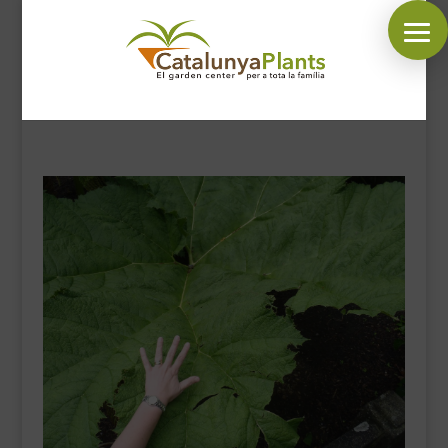
SÍGUENOS EN:
INICIO
PLANTAS
COMPLEMENTOS JARDÍN
MASCOTAS
DECORACIÓN
HORARIO GARDEN
CONTACTAR
BLOG