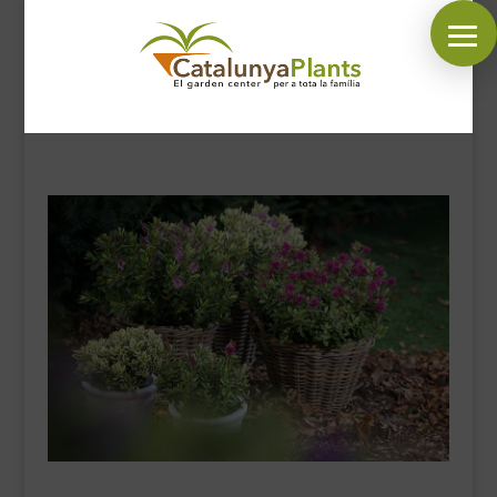
SÍGUENOS EN:
INICIO
PLANTAS
COMPLEMENTOS JARDÍN
MASCOTAS
DECORACIÓN
HORARIO GARDEN
CONTACTAR
BLOG