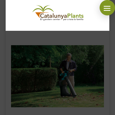
SÍGUENOS EN:
INICIO
PLANTAS
COMPLEMENTOS JARDÍN
MASCOTAS
DECORACIÓN
HORARIO GARDEN
CONTACTAR
BLOG