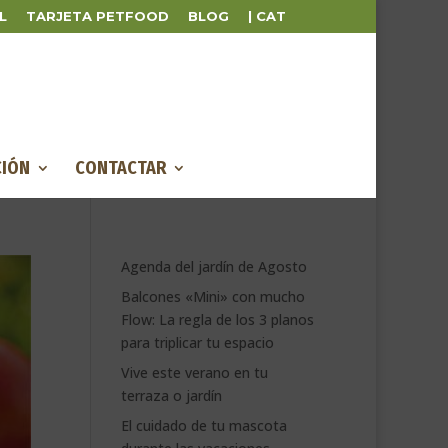
L
TARJETA PETFOOD
BLOG
| CAT
IÓN
CONTACTAR
Agenda del jardín de Agosto
Balcones «Mini» con mucho
Flow: La regla de los 3 planos
para triplicar tu espacio
Vive este verano en tu
terraza o jardín
El cuidado de tu mascota