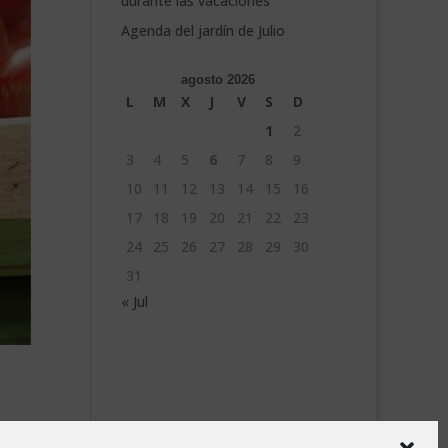
durante las vacaciones
Agenda del jardín de Julio
agosto 2026
L
M
X
J
V
S
D
1
2
3
4
5
6
7
8
9
10
11
12
13
14
15
16
17
18
19
20
21
22
23
24
25
26
27
28
29
30
31
« Jul