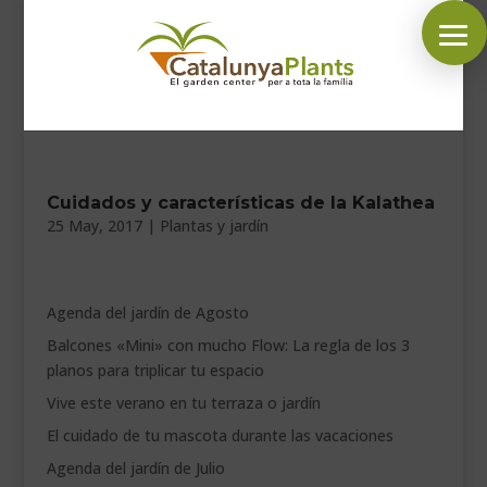
SÍGUENOS EN:
INICIO
Cuidados y características de la Kalathea
25 May, 2017
|
Plantas y jardín
PLANTAS
COMPLEMENTOS JARDÍN
Agenda del jardín de Agosto
MASCOTAS
Balcones «Mini» con mucho Flow: La regla de los 3
DECORACIÓN
planos para triplicar tu espacio
HORARIO GARDEN
Vive este verano en tu terraza o jardín
El cuidado de tu mascota durante las vacaciones
CONTACTAR
Agenda del jardín de Julio
BLOG