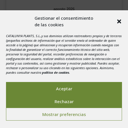
___________________________
agosto 2026
L
M
X
J
V
S
D
VEURE EN CATALÀ
Gestionar el consentimiento
1
2
de las cookies
3
4
5
6
7
8
9
CATALUNYA PLANTS, S.L.,y sus dominios utilizan rastreadores propios y de terceros
10
11
12
13
14
15
16
(pequeños archivos de información que el servidor envía al ordenador de quien
accede a la página) que almacenan y recuperan información cuando navegas con
17
18
19
20
21
22
23
la finalidad de garantizar el correcto funcionamiento técnico del sitio web,
preservar la seguridad del portal, recordar preferencias de navegación o
24
25
26
27
28
29
30
configuración del usuario, realizar análisis estadísticos sobre la interacción con el
portal y sus contenidos, así como gestionar y mostrar publicidad. Puedes aceptar,
31
rechazar o personalizar su uso clicando en las siguientes opciones. Asimismo,
« Jul
puedes consultar nuestra
política de cookies
.
Aceptar
Rechazar
Aviso legal
-
Política de privacidad
-
Politica de
Mostrar preferencias
Cookies