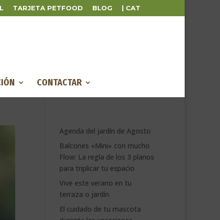
L
TARJETA PETFOOD
BLOG
| CAT
IÓN
CONTACTAR
Agenda del jardín de Agosto
Balcones «Mini» con mucho
Flow: La regla de los 3 planos
para triplicar tu espacio
Vive este verano en tu
terraza o jardín
El cuidado de tu mascota