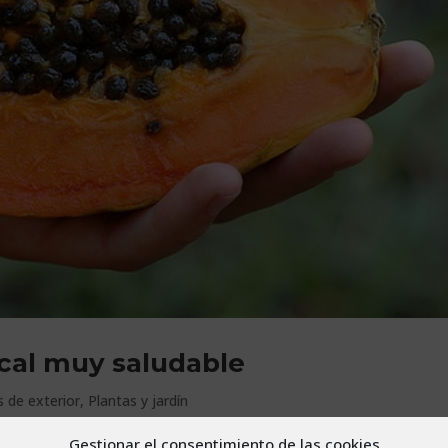
ical muy saludable
s de exterior
,
Plantas y jardín
Gestionar el consentimiento de las cookies
nica) es famosa en el mundo entero por sus propiedades beneficios