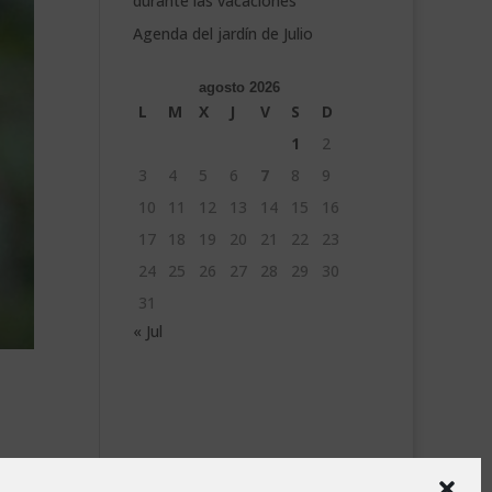
durante las vacaciones
Agenda del jardín de Julio
agosto 2026
L
M
X
J
V
S
D
1
2
3
4
5
6
7
8
9
10
11
12
13
14
15
16
17
18
19
20
21
22
23
24
25
26
27
28
29
30
31
« Jul
as