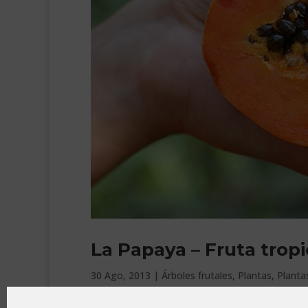
La Papaya – Fruta trop
30 Ago, 2013
|
Árboles frutales
,
Plantas
,
Planta
La Papaya (Carica papaya en nomenclatura botá