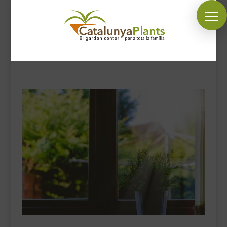
SÍGUENOS EN:
INICIO
PLANTAS
COMPLEMENTOS JARDÍN
MASCOTAS
DECORACIÓN
HORARIO GARDEN
CONTACTAR
BLOG