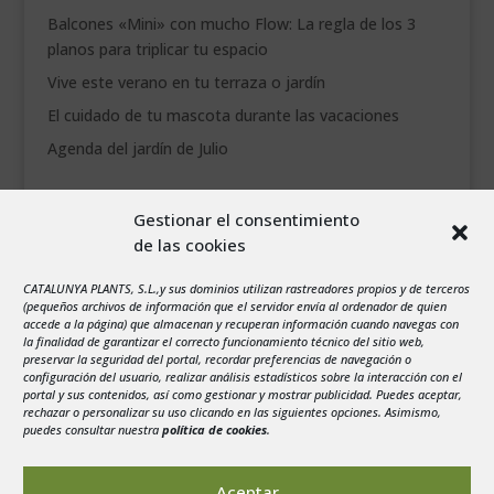
Balcones «Mini» con mucho Flow: La regla de los 3
planos para triplicar tu espacio
Vive este verano en tu terraza o jardín
El cuidado de tu mascota durante las vacaciones
Agenda del jardín de Julio
agosto 2026
Gestionar el consentimiento
L
M
X
J
V
S
D
de las cookies
1
2
CATALUNYA PLANTS, S.L.,y sus dominios utilizan rastreadores propios y de terceros
3
4
5
6
7
8
9
(pequeños archivos de información que el servidor envía al ordenador de quien
10
11
12
13
14
15
16
accede a la página) que almacenan y recuperan información cuando navegas con
la finalidad de garantizar el correcto funcionamiento técnico del sitio web,
17
18
19
20
21
22
23
preservar la seguridad del portal, recordar preferencias de navegación o
configuración del usuario, realizar análisis estadísticos sobre la interacción con el
24
25
26
27
28
29
30
portal y sus contenidos, así como gestionar y mostrar publicidad. Puedes aceptar,
rechazar o personalizar su uso clicando en las siguientes opciones. Asimismo,
31
puedes consultar nuestra
política de cookies
.
« Jul
Aceptar