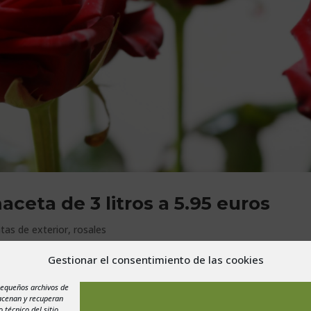
ceta de 3 litros a 5.95 euros
tas de exterior
,
rosales
Gestionar el consentimiento de las cookies
Sant Vicenç dels Horts en Barcelona hemos rebajado el precio de los
.95 euros. Esta oferta es válida hasta fin de las existencias de estos
pequeños archivos de
macenan y recuperan
 técnico del sitio