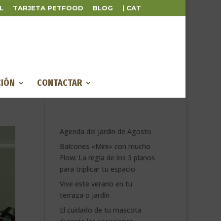
L
TARJETA PETFOOD
BLOG
| CAT
IÓN
CONTACTAR
Agenda del jardín de Agosto
Balcones «Mini» con mucho
Flow: La regla de los 3 planos
para triplicar tu espacio
Vive este verano en tu
terraza o jardín
El cuidado de tu mascota