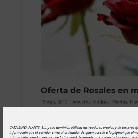
Oferta de Rosales en ma
15 Ago, 2013
|
Arbustos
,
Notícias
,
Plantas
,
Plan
En el Centro de Jardinería Catalunya Plants de 
Rosales de maceta de 3 litros de 10.95 euros a 5
CATALUNYA PLANTS, S.L.,y sus dominios utilizan rastreadores propios y de terceros (
Rosales de la prestigiosa marca...
información que el servidor envía al ordenador de quien accede a la página) que al
información cuando navegas con la finalidad de garantizar el correcto funcionamiento