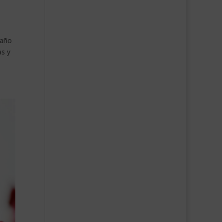
 año
as y