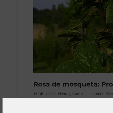
Rosa de mosqueta: Prop
16 Dic, 2017
|
Plantas
,
Plantas de exterior
,
Plan
La conocidísima Rosa de mosqueta (Rosa eglant
flores se obtiene uno de los mayores tesoros d