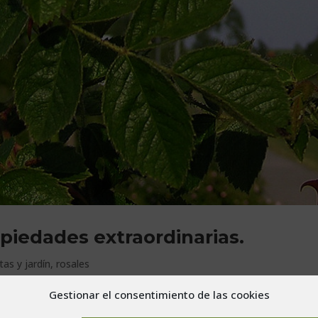
iedades extraordinarias.
tas y jardín
,
rosales
Gestionar el consentimiento de las cookies
eria en nomenclatura botánica) es un arbusto de hoja perenne de c
el mundo de la cosmética antienvejecimiento que es el aceite de