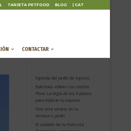
L
TARJETA PETFOOD
BLOG
| CAT
IÓN
CONTACTAR
Agenda del jardín de Agosto
Balcones «Mini» con mucho
Flow: La regla de los 3 planos
para triplicar tu espacio
Vive este verano en tu
terraza o jardín
El cuidado de tu mascota