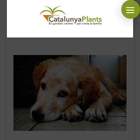
SÍGUENOS EN:
INICIO
PLANTAS
COMPLEMENTOS JARDÍN
MASCOTAS
DECORACIÓN
HORARIO GARDEN
CONTACTAR
BLOG