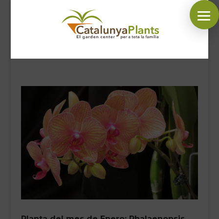
SÍGUENOS EN:
INICIO
PLANTAS
COMPLEMENTOS JARDÍN
MASCOTAS
DECORACIÓN
HORARIO GARDEN
CONTACTAR
BLOG
Planta del mes de Enero: Phalaenopsis