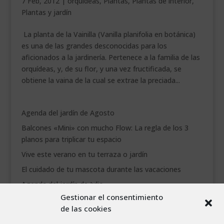
7 Feb, 2012
|
orquídeas
,
Plantas
,
Plantas de interior
,
Plantas y jardín
La planta de la Vainilla (Vanilla planifolia en botánica)
es una de las grandes desconocidas para los
aficionados a la jardinería. Pertenece a la familia de las
orquídeas, y, de su flor, y una vez fructificada, se
obtiene la vaina de la cual se extrae la preciada...
Agenda del jardín de Agosto
Balcones «Mini» con mucho Flow: La regla de los 3
planos para triplicar tu espacio
Vive este verano en tu terraza o jardín
El cuidado de tu mascota durante las vacaciones
Agenda del jardín de Julio
Gestionar el consentimiento
de las cookies
agosto 2026
L
M
X
J
V
S
D