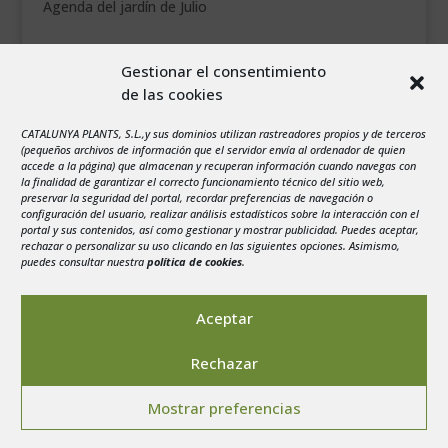
Agenda del jardín de Julio
agosto 2026
Gestionar el consentimiento
L
M
X
J
V
S
D
de las cookies
1
2
CATALUNYA PLANTS, S.L.,y sus dominios utilizan rastreadores propios y de terceros
3
4
5
6
7
8
9
(pequeños archivos de información que el servidor envía al ordenador de quien
10
11
12
13
14
15
16
accede a la página) que almacenan y recuperan información cuando navegas con
la finalidad de garantizar el correcto funcionamiento técnico del sitio web,
17
18
19
20
21
22
23
preservar la seguridad del portal, recordar preferencias de navegación o
configuración del usuario, realizar análisis estadísticos sobre la interacción con el
24
25
26
27
28
29
30
portal y sus contenidos, así como gestionar y mostrar publicidad. Puedes aceptar,
rechazar o personalizar su uso clicando en las siguientes opciones. Asimismo,
31
puedes consultar nuestra
política de cookies
.
« Jul
Aceptar
Rechazar
Aviso legal
-
Política de privacidad
-
Politica de
Mostrar preferencias
Cookies