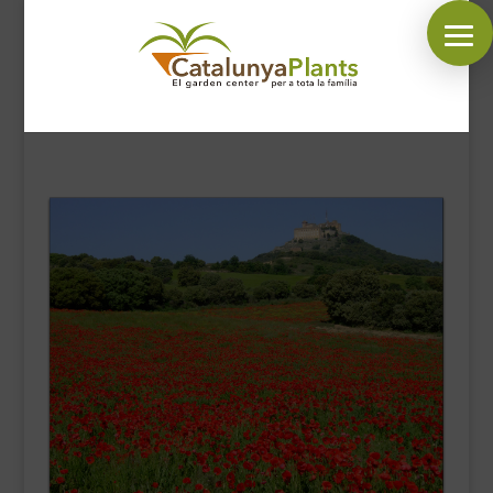
SÍGUENOS EN:
INICIO
PLANTAS
COMPLEMENTOS JARDÍN
MASCOTAS
DECORACIÓN
HORARIO GARDEN
CONTACTAR
BLOG