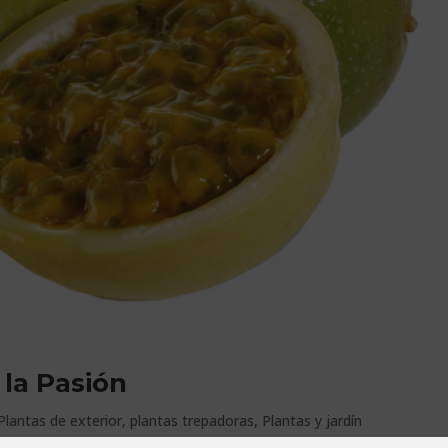
 la Pasión
Plantas de exterior
,
plantas trepadoras
,
Plantas y jardín