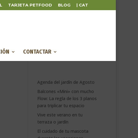
L
TARJETA PETFOOD
BLOG
| CAT
IÓN
CONTACTAR
Agenda del jardín de Agosto
Balcones «Mini» con mucho
Flow: La regla de los 3 planos
para triplicar tu espacio
Vive este verano en tu
terraza o jardín
El cuidado de tu mascota