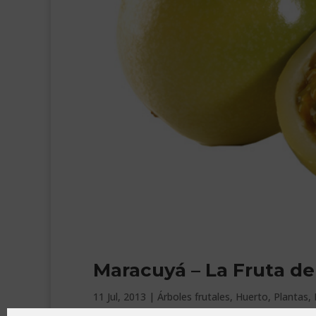
Maracuyá – La Fruta de
11 Jul, 2013
|
Árboles frutales
,
Huerto
,
Plantas
,