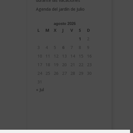
durante las vacaciones
Agenda del jardín de Julio
agosto 2026
L
M
X
J
V
S
D
1
2
3
4
5
6
7
8
9
10
11
12
13
14
15
16
17
18
19
20
21
22
23
24
25
26
27
28
29
30
31
« Jul