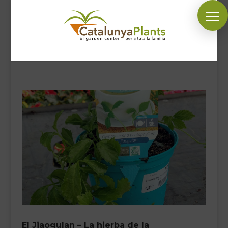
SÍGUENOS EN:
INICIO
PLANTAS
COMPLEMENTOS JARDÍN
MASCOTAS
DECORACIÓN
HORARIO GARDEN
CONTACTAR
BLOG
El Jiaogulan – La hierba de la