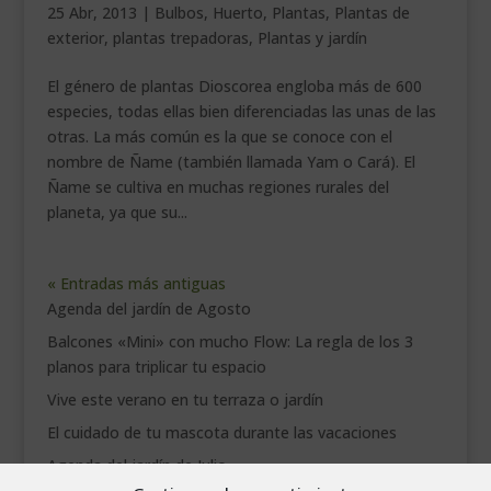
25 Abr, 2013
|
Bulbos
,
Huerto
,
Plantas
,
Plantas de
exterior
,
plantas trepadoras
,
Plantas y jardín
El género de plantas Dioscorea engloba más de 600
especies, todas ellas bien diferenciadas las unas de las
otras. La más común es la que se conoce con el
nombre de Ñame (también llamada Yam o Cará). El
Ñame se cultiva en muchas regiones rurales del
planeta, ya que su...
« Entradas más antiguas
Agenda del jardín de Agosto
Balcones «Mini» con mucho Flow: La regla de los 3
planos para triplicar tu espacio
Vive este verano en tu terraza o jardín
El cuidado de tu mascota durante las vacaciones
Agenda del jardín de Julio