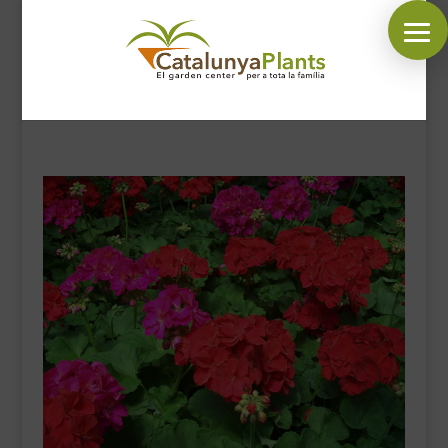
SÍGUENOS EN:
INICIO
PLANTAS
COMPLEMENTOS JARDÍN
MASCOTAS
DECORACIÓN
HORARIO GARDEN
CONTACTAR
BLOG