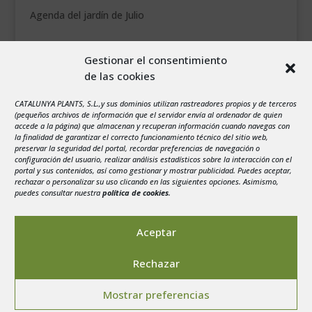
Agenda del jardín de Julio
agosto 2026
Gestionar el consentimiento
L
M
X
J
V
S
D
de las cookies
1
2
CATALUNYA PLANTS, S.L.,y sus dominios utilizan rastreadores propios y de terceros
3
4
5
6
7
8
9
(pequeños archivos de información que el servidor envía al ordenador de quien
10
11
12
13
14
15
16
accede a la página) que almacenan y recuperan información cuando navegas con
la finalidad de garantizar el correcto funcionamiento técnico del sitio web,
17
18
19
20
21
22
23
preservar la seguridad del portal, recordar preferencias de navegación o
configuración del usuario, realizar análisis estadísticos sobre la interacción con el
24
25
26
27
28
29
30
portal y sus contenidos, así como gestionar y mostrar publicidad. Puedes aceptar,
rechazar o personalizar su uso clicando en las siguientes opciones. Asimismo,
31
puedes consultar nuestra
política de cookies
.
« Jul
Aceptar
Rechazar
Aviso legal
-
Política de privacidad
-
Politica de
Mostrar preferencias
Cookies