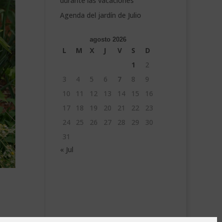
durante las vacaciones
Agenda del jardín de Julio
agosto 2026
L
M
X
J
V
S
D
1
2
3
4
5
6
7
8
9
10
11
12
13
14
15
16
17
18
19
20
21
22
23
24
25
26
27
28
29
30
31
« Jul