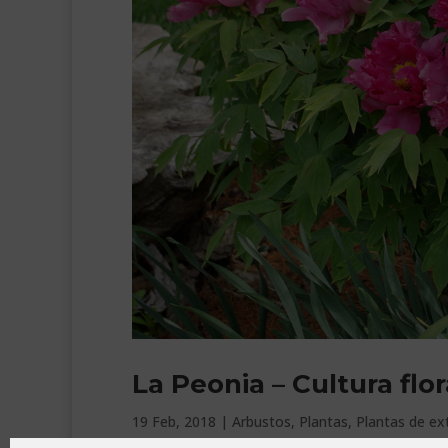
La Peonia – Cultura flor
19 Feb, 2018
|
Arbustos
,
Plantas
,
Plantas de ex