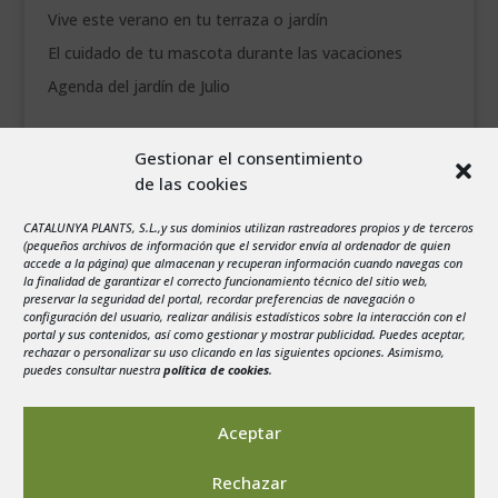
Vive este verano en tu terraza o jardín
El cuidado de tu mascota durante las vacaciones
Agenda del jardín de Julio
agosto 2026
Gestionar el consentimiento
L
M
X
J
V
S
D
de las cookies
1
2
CATALUNYA PLANTS, S.L.,y sus dominios utilizan rastreadores propios y de terceros
3
4
5
6
7
8
9
(pequeños archivos de información que el servidor envía al ordenador de quien
10
11
12
13
14
15
16
accede a la página) que almacenan y recuperan información cuando navegas con
la finalidad de garantizar el correcto funcionamiento técnico del sitio web,
17
18
19
20
21
22
23
preservar la seguridad del portal, recordar preferencias de navegación o
configuración del usuario, realizar análisis estadísticos sobre la interacción con el
24
25
26
27
28
29
30
portal y sus contenidos, así como gestionar y mostrar publicidad. Puedes aceptar,
rechazar o personalizar su uso clicando en las siguientes opciones. Asimismo,
31
puedes consultar nuestra
política de cookies
.
« Jul
Aceptar
Rechazar