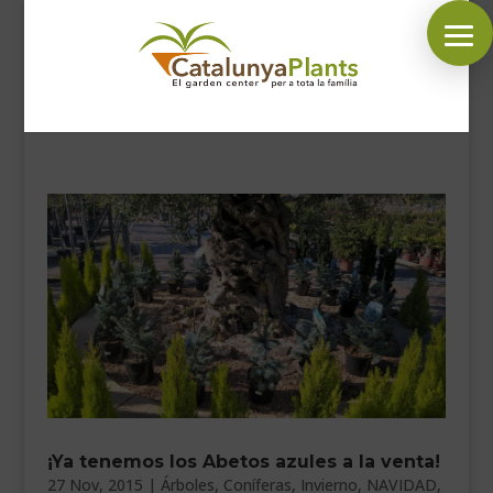
SÍGUENOS EN:
INICIO
PLANTAS
COMPLEMENTOS JARDÍN
MASCOTAS
DECORACIÓN
HORARIO GARDEN
CONTACTAR
¡Ya tenemos los Abetos azules a la venta!
BLOG
27 Nov, 2015
|
Árboles
,
Coníferas
,
Invierno
,
NAVIDAD
,