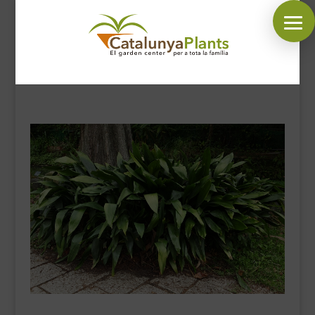
SÍGUENOS EN:
INICIO
PLANTAS
COMPLEMENTOS JARDÍN
MASCOTAS
DECORACIÓN
HORARIO GARDEN
CONTACTAR
BLOG