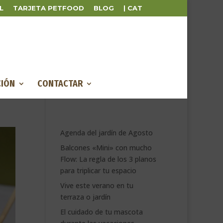
L
TARJETA PETFOOD
BLOG
| CAT
IÓN
CONTACTAR
Agenda del jardín de Agosto
Balcones «Mini» con mucho
Flow: La regla de los 3 planos
para triplicar tu espacio
Vive este verano en tu
terraza o jardín
El cuidado de tu mascota