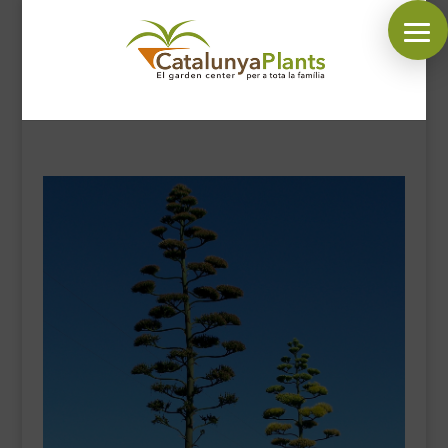
SÍGUENOS EN:
INICIO
PLANTAS
COMPLEMENTOS JARDÍN
MASCOTAS
DECORACIÓN
HORARIO GARDEN
CONTACTAR
BLOG