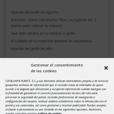
Agenda del jardín de Agosto
Balcones «Mini» con mucho Flow: La regla de los 3
planos para triplicar tu espacio
Vive este verano en tu terraza o jardín
El cuidado de tu mascota durante las vacaciones
Agenda del jardín de Julio
agosto 2026
Gestionar el consentimiento
L
M
X
J
V
S
D
de las cookies
1
2
3
4
5
6
7
8
9
CATALUNYA PLANTS, S.L.,y sus dominios utilizan rastreadores propios y de terceros
(pequeños archivos de información que el servidor envía al ordenador de quien
10
11
12
13
14
15
16
accede a la página) que almacenan y recuperan información cuando navegas con
la finalidad de garantizar el correcto funcionamiento técnico del sitio web,
17
18
19
20
21
22
23
preservar la seguridad del portal, recordar preferencias de navegación o
configuración del usuario, realizar análisis estadísticos sobre la interacción con el
24
25
26
27
28
29
30
portal y sus contenidos, así como gestionar y mostrar publicidad. Puedes aceptar,
rechazar o personalizar su uso clicando en las siguientes opciones. Asimismo,
31
puedes consultar nuestra
política de cookies
.