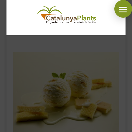
SÍGUENOS EN:
INICIO
PLANTAS
COMPLEMENTOS JARDÍN
MASCOTAS
DECORACIÓN
HORARIO GARDEN
CONTACTAR
BLOG