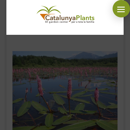
SÍGUENOS EN:
INICIO
PLANTAS
COMPLEMENTOS JARDÍN
MASCOTAS
DECORACIÓN
HORARIO GARDEN
CONTACTAR
BLOG