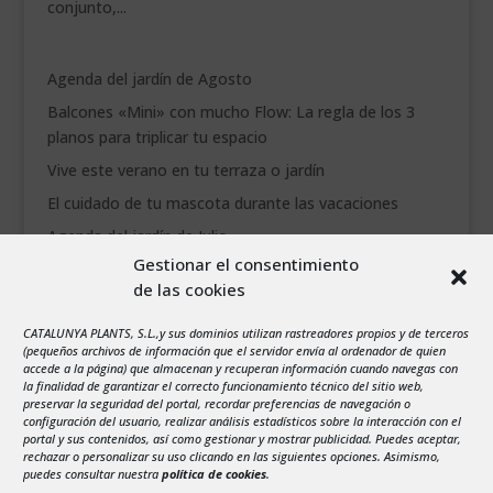
conjunto,...
Agenda del jardín de Agosto
Balcones «Mini» con mucho Flow: La regla de los 3
planos para triplicar tu espacio
Vive este verano en tu terraza o jardín
El cuidado de tu mascota durante las vacaciones
Agenda del jardín de Julio
Gestionar el consentimiento
de las cookies
agosto 2026
L
M
X
J
V
S
D
CATALUNYA PLANTS, S.L.,y sus dominios utilizan rastreadores propios y de terceros
1
2
(pequeños archivos de información que el servidor envía al ordenador de quien
accede a la página) que almacenan y recuperan información cuando navegas con
3
4
5
6
7
8
9
la finalidad de garantizar el correcto funcionamiento técnico del sitio web,
preservar la seguridad del portal, recordar preferencias de navegación o
10
11
12
13
14
15
16
configuración del usuario, realizar análisis estadísticos sobre la interacción con el
portal y sus contenidos, así como gestionar y mostrar publicidad. Puedes aceptar,
17
18
19
20
21
22
23
rechazar o personalizar su uso clicando en las siguientes opciones. Asimismo,
24
25
26
27
28
29
30
puedes consultar nuestra
política de cookies
.