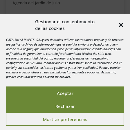
Agenda del jardín de Julio
agosto 2026
Gestionar el consentimiento
L
M
X
J
V
S
D
de las cookies
1
2
3
4
5
6
7
8
9
CATALUNYA PLANTS, S.L.,y sus dominios utilizan rastreadores propios y de terceros
(pequeños archivos de información que el servidor envía al ordenador de quien
10
11
12
13
14
15
16
accede a la página) que almacenan y recuperan información cuando navegas con
la finalidad de garantizar el correcto funcionamiento técnico del sitio web,
17
18
19
20
21
22
23
preservar la seguridad del portal, recordar preferencias de navegación o
configuración del usuario, realizar análisis estadísticos sobre la interacción con el
24
25
26
27
28
29
30
portal y sus contenidos, así como gestionar y mostrar publicidad. Puedes aceptar,
rechazar o personalizar su uso clicando en las siguientes opciones. Asimismo,
31
puedes consultar nuestra
política de cookies
.
« Jul
Aceptar
Rechazar
Aviso legal
-
Política de privacidad
-
Politica de
Mostrar preferencias
Cookies