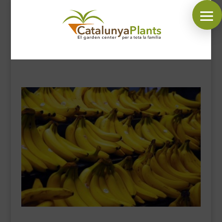
SÍGUENOS EN:
INICIO
PLANTAS
COMPLEMENTOS JARDÍN
MASCOTAS
DECORACIÓN
HORARIO GARDEN
CONTACTAR
BLOG