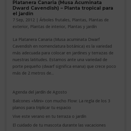
Platanera Canaria (Musa Acuminata
___________________________
Dward Cavendish) – Planta tropical para
el jardín
VEURE EN CATALÀ
7 Sep, 2012
|
Árboles frutales
,
Plantas
,
Plantas de
exterior
,
Plantas de interior
,
Plantas y jardín
La Platanera Canaria (Musa acuminata Dwarf
Cavendish en nomenclatura botánica) es la variedad
más adecuada para colocar en jardines y terrazas de
nuestras latitudes. Estamos ante una variedad de
porte pequeño (dwarf significa enana) que crece poco
más de 2 metros de...
Agenda del jardín de Agosto
Balcones «Mini» con mucho Flow: La regla de los 3
planos para triplicar tu espacio
Vive este verano en tu terraza o jardín
El cuidado de tu mascota durante las vacaciones