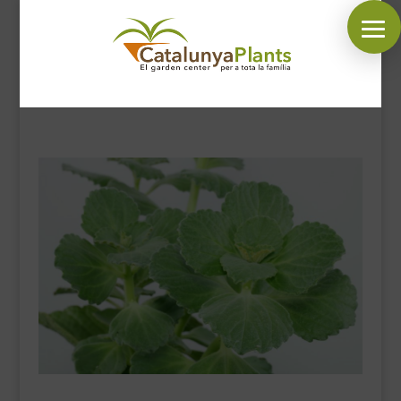
SÍGUENOS EN:
INICIO
PLANTAS
COMPLEMENTOS JARDÍN
MASCOTAS
DECORACIÓN
HORARIO GARDEN
CONTACTAR
BLOG