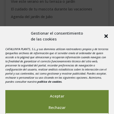
Vive este verano en tu terraza o jardín
El cuidado de tu mascota durante las vacaciones
Agenda del jardín de Julio
agosto 2026
Gestionar el consentimiento
L
M
X
J
V
S
D
de las cookies
1
2
CATALUNYA PLANTS, S.L.,y sus dominios utilizan rastreadores propios y de terceros
3
4
5
6
7
8
9
(pequeños archivos de información que el servidor envía al ordenador de quien
10
11
12
13
14
15
16
accede a la página) que almacenan y recuperan información cuando navegas con
la finalidad de garantizar el correcto funcionamiento técnico del sitio web,
17
18
19
20
21
22
23
preservar la seguridad del portal, recordar preferencias de navegación o
configuración del usuario, realizar análisis estadísticos sobre la interacción con el
24
25
26
27
28
29
30
portal y sus contenidos, así como gestionar y mostrar publicidad. Puedes aceptar,
rechazar o personalizar su uso clicando en las siguientes opciones. Asimismo,
31
puedes consultar nuestra
política de cookies
.
« Jul
Aceptar
Rechazar