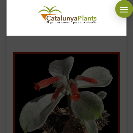
SÍGUENOS EN:
INICIO
PLANTAS
COMPLEMENTOS JARDÍN
MASCOTAS
DECORACIÓN
HORARIO GARDEN
CONTACTAR
BLOG