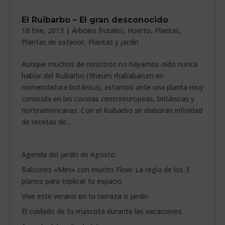
___________________________
El Ruibarbo – El gran desconocido
18 Ene, 2013
|
Árboles frutales
,
Huerto
,
Plantas
,
VEURE EN CATALÀ
Plantas de exterior
,
Plantas y jardín
Aunque muchos de nosotros no hayamos oído nunca
hablar del Ruibarbo (Rheum rhababarum en
nomenclatura botánica), estamos ante una planta muy
conocida en las cocinas centroeuropeas, británicas y
norteamericanas. Con el Ruibarbo se elaboran infinidad
de recetas de...
Agenda del jardín de Agosto
Balcones «Mini» con mucho Flow: La regla de los 3
planos para triplicar tu espacio
Vive este verano en tu terraza o jardín
El cuidado de tu mascota durante las vacaciones