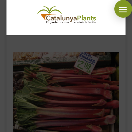
SÍGUENOS EN:
INICIO
PLANTAS
COMPLEMENTOS JARDÍN
MASCOTAS
DECORACIÓN
HORARIO GARDEN
CONTACTAR
BLOG