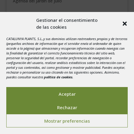
Agenda del jardín de Julio
agosto 2026
Gestionar el consentimiento
L
M
X
J
V
S
D
de las cookies
1
2
CATALUNYA PLANTS, S.L.,y sus dominios utilizan rastreadores propios y de terceros
3
4
5
6
7
8
9
(pequeños archivos de información que el servidor envía al ordenador de quien
10
11
12
13
14
15
16
accede a la página) que almacenan y recuperan información cuando navegas con
la finalidad de garantizar el correcto funcionamiento técnico del sitio web,
17
18
19
20
21
22
23
preservar la seguridad del portal, recordar preferencias de navegación o
configuración del usuario, realizar análisis estadísticos sobre la interacción con el
24
25
26
27
28
29
30
portal y sus contenidos, así como gestionar y mostrar publicidad. Puedes aceptar,
rechazar o personalizar su uso clicando en las siguientes opciones. Asimismo,
31
puedes consultar nuestra
política de cookies
.
« Jul
Aceptar
Rechazar
Aviso legal
-
Política de privacidad
-
Politica de
Mostrar preferencias
Cookies