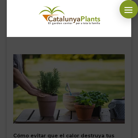
SÍGUENOS EN:
INICIO
PLANTAS
COMPLEMENTOS JARDÍN
MASCOTAS
DECORACIÓN
HORARIO GARDEN
CONTACTAR
BLOG
Cómo evitar que el calor destruya tus