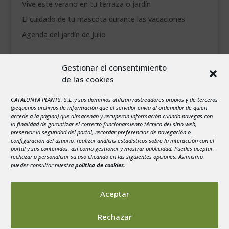
Vive este verano en tu terraza o jardín
El cuidado de tu mascota durante las vacaciones
Agenda del jardín de Julio
agosto 2026
Gestionar el consentimiento
L
M
X
J
V
S
D
de las cookies
1
2
3
4
5
6
7
8
9
CATALUNYA PLANTS, S.L.,y sus dominios utilizan rastreadores propios y de terceros
(pequeños archivos de información que el servidor envía al ordenador de quien
10
11
12
13
14
15
16
accede a la página) que almacenan y recuperan información cuando navegas con
la finalidad de garantizar el correcto funcionamiento técnico del sitio web,
17
18
19
20
21
22
23
preservar la seguridad del portal, recordar preferencias de navegación o
configuración del usuario, realizar análisis estadísticos sobre la interacción con el
24
25
26
27
28
29
30
portal y sus contenidos, así como gestionar y mostrar publicidad. Puedes aceptar,
rechazar o personalizar su uso clicando en las siguientes opciones. Asimismo,
31
puedes consultar nuestra
política de cookies
.
« Jul
Aceptar
Rechazar