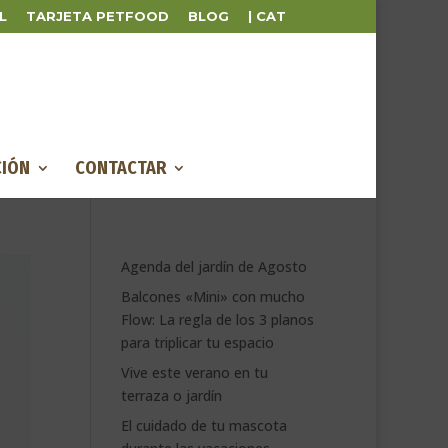
L
TARJETA PETFOOD
BLOG
| CAT
IÓN
CONTACTAR
Agenda del jardín de Agosto
Balcones «Mini» con mucho
Flow: La regla de los 3 planos
para triplicar tu espacio
Vive este verano en tu
terraza o jardín
El cuidado de tu mascota