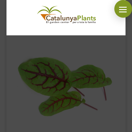
SÍGUENOS EN:
INICIO
PLANTAS
COMPLEMENTOS JARDÍN
MASCOTAS
DECORACIÓN
HORARIO GARDEN
CONTACTAR
BLOG