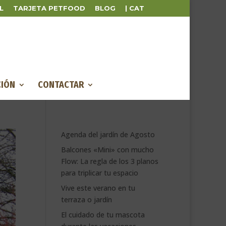
L
TARJETA PETFOOD
BLOG
| CAT
IÓN
CONTACTAR
Agenda del jardín de Agosto
Balcones «Mini» con mucho
Flow: La regla de los 3 planos
para triplicar tu espacio
Vive este verano en tu
terraza o jardín
El cuidado de tu mascota