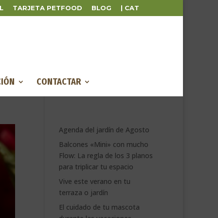
L
TARJETA PETFOOD
BLOG
| CAT
IÓN
CONTACTAR
Agenda del jardín de Agosto
Balcones «Mini» con mucho
Flow: La regla de los 3 planos
para triplicar tu espacio
Vive este verano en tu
terraza o jardín
El cuidado de tu mascota