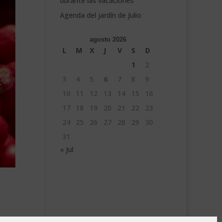
durante las vacaciones
Agenda del jardín de Julio
agosto 2026
L
M
X
J
V
S
D
1
2
3
4
5
6
7
8
9
10
11
12
13
14
15
16
17
18
19
20
21
22
23
24
25
26
27
28
29
30
31
« Jul