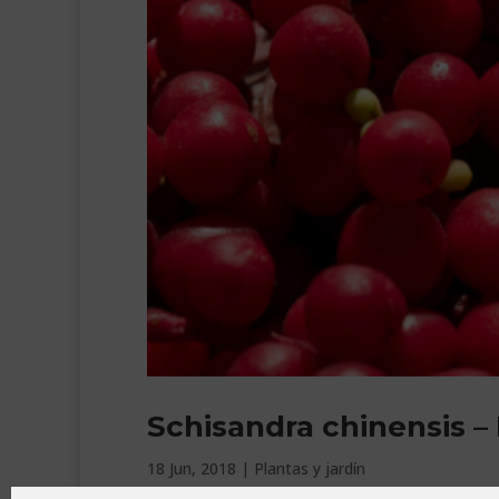
Schisandra chinensis – 
18 Jun, 2018
|
Plantas y jardín