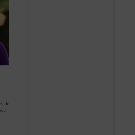
es de
os a