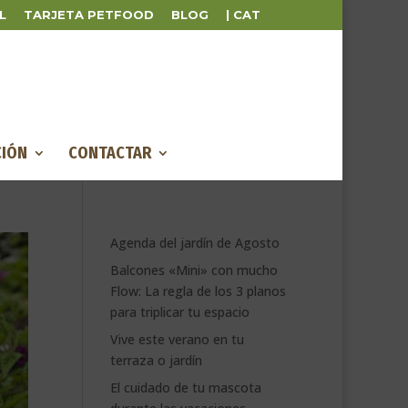
L
TARJETA PETFOOD
BLOG
| CAT
IÓN
CONTACTAR
Agenda del jardín de Agosto
Balcones «Mini» con mucho
Flow: La regla de los 3 planos
para triplicar tu espacio
Vive este verano en tu
terraza o jardín
El cuidado de tu mascota