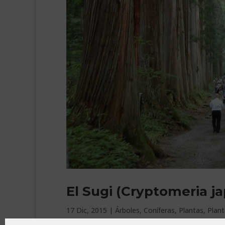
El Sugi (Cryptomeria ja
17 Dic, 2015
|
Árboles
,
Coníferas
,
Plantas
,
Plant