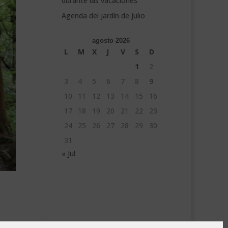
durante las vacaciones
Agenda del jardín de Julio
agosto 2026
L
M
X
J
V
S
D
1
2
3
4
5
6
7
8
9
10
11
12
13
14
15
16
17
18
19
20
21
22
23
24
25
26
27
28
29
30
31
« Jul