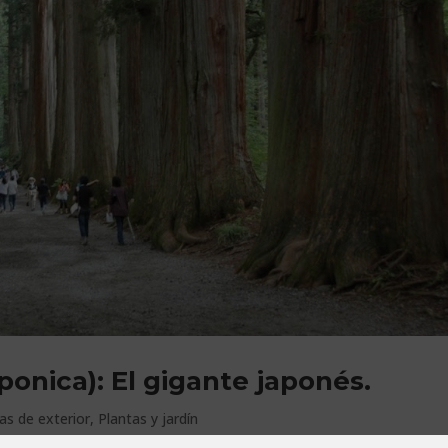
ponica): El gigante japonés.
as de exterior
,
Plantas y jardín