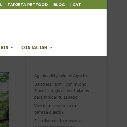
L
TARJETA PETFOOD
BLOG
| CAT
IÓN
CONTACTAR
Agenda del jardín de Agosto
Balcones «Mini» con mucho
Flow: La regla de los 3 planos
para triplicar tu espacio
Vive este verano en tu
terraza o jardín
El cuidado de tu mascota