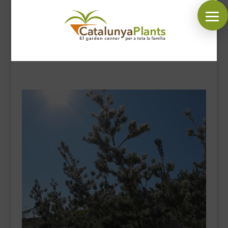
SÍGUENOS EN:
INICIO
PLANTAS
COMPLEMENTOS JARDÍN
MASCOTAS
DECORACIÓN
HORARIO GARDEN
CONTACTAR
BLOG