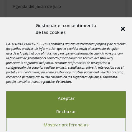
Agenda del jardín de Julio
agosto 2026
Gestionar el consentimiento
L
M
X
J
V
S
D
de las cookies
1
2
CATALUNYA PLANTS, S.L.,y sus dominios utilizan rastreadores propios y de terceros
3
4
5
6
7
8
9
(pequeños archivos de información que el servidor envía al ordenador de quien
10
11
12
13
14
15
16
accede a la página) que almacenan y recuperan información cuando navegas con
la finalidad de garantizar el correcto funcionamiento técnico del sitio web,
17
18
19
20
21
22
23
preservar la seguridad del portal, recordar preferencias de navegación o
configuración del usuario, realizar análisis estadísticos sobre la interacción con el
24
25
26
27
28
29
30
portal y sus contenidos, así como gestionar y mostrar publicidad. Puedes aceptar,
rechazar o personalizar su uso clicando en las siguientes opciones. Asimismo,
31
puedes consultar nuestra
política de cookies
.
« Jul
Aceptar
Rechazar
Aviso legal
-
Política de privacidad
-
Politica de
Mostrar preferencias
Cookies