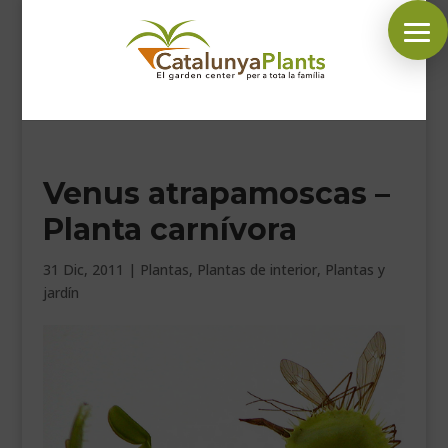
SÍGUENOS EN:
Venus atrapamoscas –
INICIO
Planta carnívora
PLANTAS
COMPLEMENTOS JARDÍN
31 Dic, 2011
|
Plantas
,
Plantas de interior
,
Plantas y
jardín
MASCOTAS
DECORACIÓN
HORARIO GARDEN
CONTACTAR
BLOG