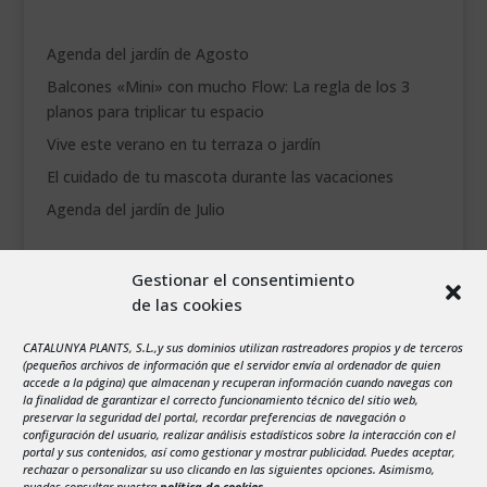
Agenda del jardín de Agosto
Balcones «Mini» con mucho Flow: La regla de los 3
planos para triplicar tu espacio
Vive este verano en tu terraza o jardín
El cuidado de tu mascota durante las vacaciones
Agenda del jardín de Julio
agosto 2026
Gestionar el consentimiento
L
M
X
J
V
S
D
de las cookies
1
2
CATALUNYA PLANTS, S.L.,y sus dominios utilizan rastreadores propios y de terceros
3
4
5
6
7
8
9
(pequeños archivos de información que el servidor envía al ordenador de quien
10
11
12
13
14
15
16
accede a la página) que almacenan y recuperan información cuando navegas con
la finalidad de garantizar el correcto funcionamiento técnico del sitio web,
17
18
19
20
21
22
23
preservar la seguridad del portal, recordar preferencias de navegación o
configuración del usuario, realizar análisis estadísticos sobre la interacción con el
24
25
26
27
28
29
30
portal y sus contenidos, así como gestionar y mostrar publicidad. Puedes aceptar,
rechazar o personalizar su uso clicando en las siguientes opciones. Asimismo,
31
puedes consultar nuestra
política de cookies
.