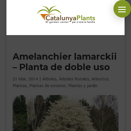
SÍGUENOS EN:
Amelanchier lamarckii
INICIO
– Planta de doble uso
PLANTAS
COMPLEMENTOS JARDÍN
21 Mar, 2014
|
Árboles
,
Árboles frutales
,
Arbustos
,
Plantas
,
Plantas de exterior
,
Plantas y jardín
MASCOTAS
DECORACIÓN
HORARIO GARDEN
CONTACTAR
BLOG