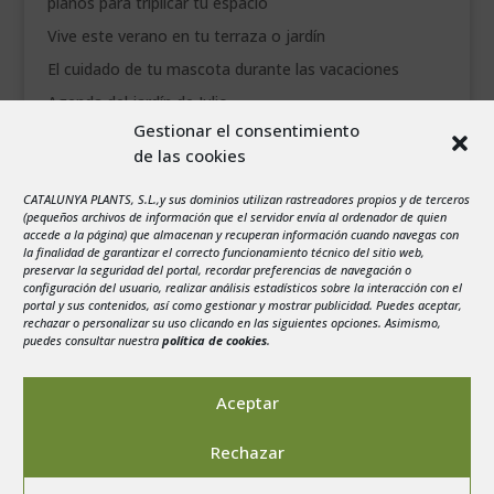
planos para triplicar tu espacio
Vive este verano en tu terraza o jardín
El cuidado de tu mascota durante las vacaciones
Agenda del jardín de Julio
Gestionar el consentimiento
de las cookies
agosto 2026
L
M
X
J
V
S
D
CATALUNYA PLANTS, S.L.,y sus dominios utilizan rastreadores propios y de terceros
1
2
(pequeños archivos de información que el servidor envía al ordenador de quien
accede a la página) que almacenan y recuperan información cuando navegas con
3
4
5
6
7
8
9
la finalidad de garantizar el correcto funcionamiento técnico del sitio web,
preservar la seguridad del portal, recordar preferencias de navegación o
10
11
12
13
14
15
16
configuración del usuario, realizar análisis estadísticos sobre la interacción con el
portal y sus contenidos, así como gestionar y mostrar publicidad. Puedes aceptar,
17
18
19
20
21
22
23
rechazar o personalizar su uso clicando en las siguientes opciones. Asimismo,
24
25
26
27
28
29
30
puedes consultar nuestra
política de cookies
.
31
« Jul
Aceptar
Rechazar