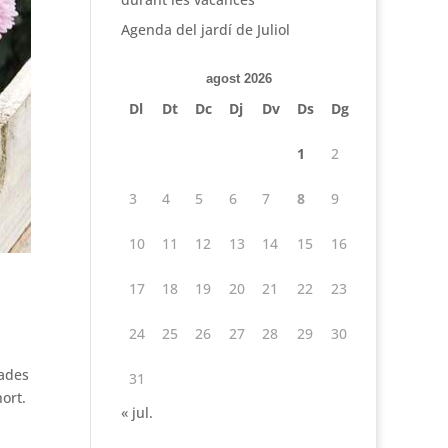
Agenda del jardí de Juliol
agost 2026
Dl
Dt
Dc
Dj
Dv
Ds
Dg
1
2
3
4
5
6
7
8
9
10
11
12
13
14
15
16
17
18
19
20
21
22
23
24
25
26
27
28
29
30
bades
31
ort.
« jul.