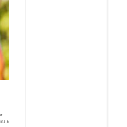
ar
ins a